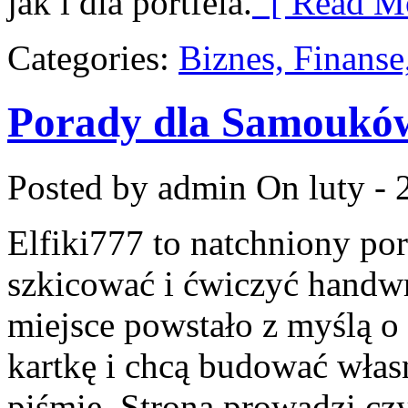
jak i dla portfela.
[ Read Mo
Categories:
Biznes, Finans
Porady dla Samoukó
Posted by admin
On luty - 
Elfiki777 to natchniony por
szkicować i ćwiczyć handw
miejsce powstało z myślą o 
kartkę i chcą budować włas
piśmie. Strona prowadzi cz